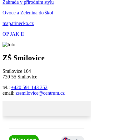
Zahrada v přírodním stylu
Ovoce a Zelenina do škol
map.trinecko.cz
OP JAK II
ZŠ Smilovice
Smilovice 164
739 55 Smilovice
tel.:
+420 591 143 352
email:
zssmilovice@centrum.cz