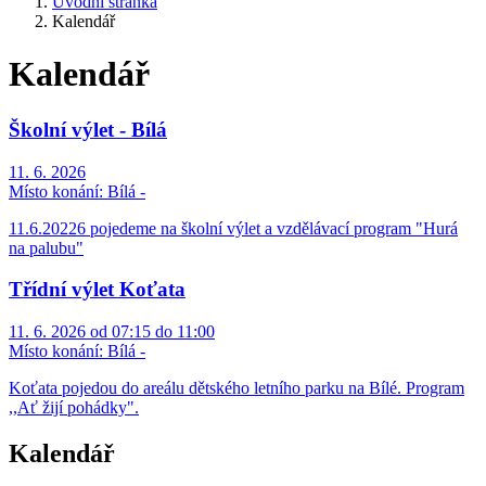
Úvodní stránka
Kalendář
Kalendář
Školní výlet - Bílá
11. 6. 2026
Místo konání:
Bílá -
11.6.20226 pojedeme na školní výlet a vzdělávací program "Hurá
na palubu"
Třídní výlet Koťata
11. 6. 2026 od 07:15 do 11:00
Místo konání:
Bílá -
Koťata pojedou do areálu dětského letního parku na Bílé. Program
,,Ať žijí pohádky".
Kalendář