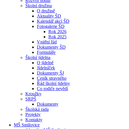
Rozvrh hodin
Školní družina
O družině
Aktuality ŠD
Kalendář akcí ŠD
Fotogalerie ŠD
Rok 2026
Rok 2025
Vnitřní řád
Dokumenty ŠD
Formuláře
Školní jídelna
O jídelně
Jídelníček
Dokumenty ŠJ
Ceník stravného
Řád školní jídelny
Co rodiče nevědí
Kroužky
SRPŠ
Dokumenty
Školská rada
Projekty
Kontakty
MŠ Smilovice