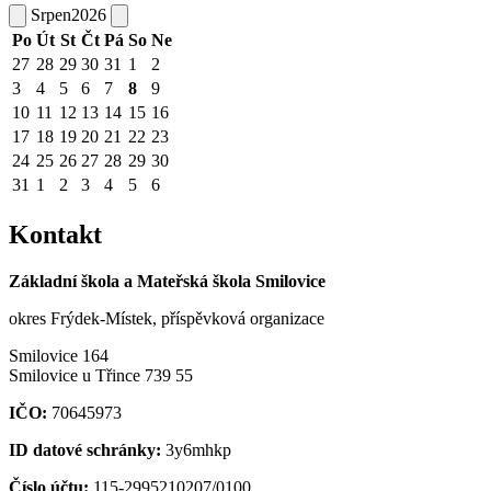
Srpen
2026
Po
Út
St
Čt
Pá
So
Ne
27
28
29
30
31
1
2
3
4
5
6
7
8
9
10
11
12
13
14
15
16
17
18
19
20
21
22
23
24
25
26
27
28
29
30
31
1
2
3
4
5
6
Kontakt
Základní škola a Mateřská škola Smilovice
okres Frýdek-Místek, příspěvková organizace
Smilovice 164
Smilovice u Třince 739 55
IČO:
70645973
ID datové schránky:
3y6mhkp
Číslo účtu:
115-2995210207/0100