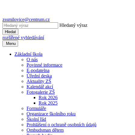
zssmilovice@centrum.cz
Hledaný výraz
Hledat
rozšířené vyhledávání
Menu
Základní škola
O nás
Povinné informace
E-podatelna
Úřední deska
Aktuality ZŠ
Kalendář akcí
Fotogalerie ZŠ
Rok 2026
Rok 2025
Formuláře
Organizace školního roku
Školní řád
Prohlášení o ochraně osobních údajů
Ombudsman dětem