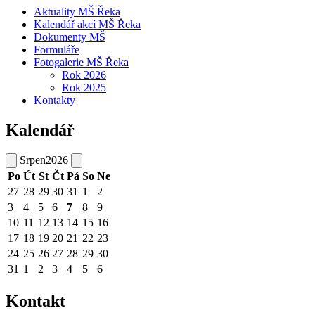
Aktuality MŠ Řeka
Kalendář akcí MŠ Řeka
Dokumenty MŠ
Formuláře
Fotogalerie MŠ Řeka
Rok 2026
Rok 2025
Kontakty
Kalendář
Srpen
2026
Po
Út
St
Čt
Pá
So
Ne
27
28
29
30
31
1
2
3
4
5
6
7
8
9
10
11
12
13
14
15
16
17
18
19
20
21
22
23
24
25
26
27
28
29
30
31
1
2
3
4
5
6
Kontakt