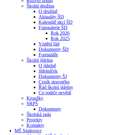
Rozvrh hodin
Školní družina
O družině
Aktuality ŠD
Kalendář akcí ŠD
Fotogalerie ŠD
Rok 2026
Rok 2025
Vnitřní řád
Dokumenty ŠD
Formuláře
Školní jídelna
O jídelně
Jídelníček
Dokumenty ŠJ
Ceník stravného
Řád školní jídelny
Co rodiče nevědí
Kroužky
SRPŠ
Dokumenty
Školská rada
Projekty
Kontakty
MŠ Smilovice