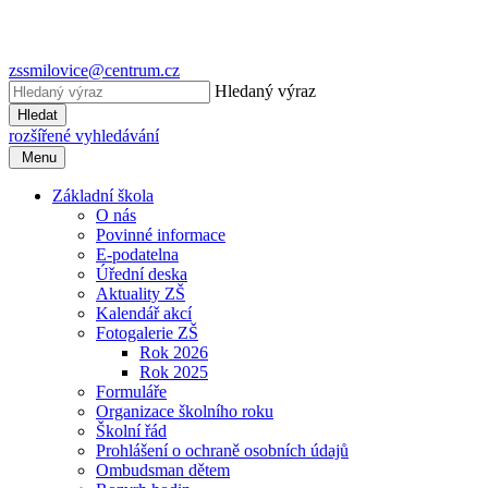
zssmilovice@centrum.cz
Hledaný výraz
Hledat
rozšířené vyhledávání
Menu
Základní škola
O nás
Povinné informace
E-podatelna
Úřední deska
Aktuality ZŠ
Kalendář akcí
Fotogalerie ZŠ
Rok 2026
Rok 2025
Formuláře
Organizace školního roku
Školní řád
Prohlášení o ochraně osobních údajů
Ombudsman dětem