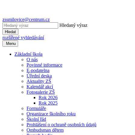
zssmilovice@centrum.cz
Hledaný výraz
Hledat
rozšířené vyhledávání
Menu
Základní škola
O nás
Povinné informace
E-podatelna
Úřední deska
Aktuality ZŠ
Kalendář akcí
Fotogalerie ZŠ
Rok 2026
Rok 2025
Formuláře
Organizace školního roku
Školní řád
Prohlášení o ochraně osobních údajů
Ombudsman dětem