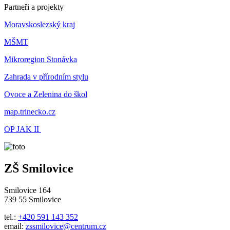
Partneři a projekty
Moravskoslezský kraj
MŠMT
Mikroregion Stonávka
Zahrada v přírodním stylu
Ovoce a Zelenina do škol
map.trinecko.cz
OP JAK II
ZŠ Smilovice
Smilovice 164
739 55 Smilovice
tel.:
+420 591 143 352
email:
zssmilovice@centrum.cz