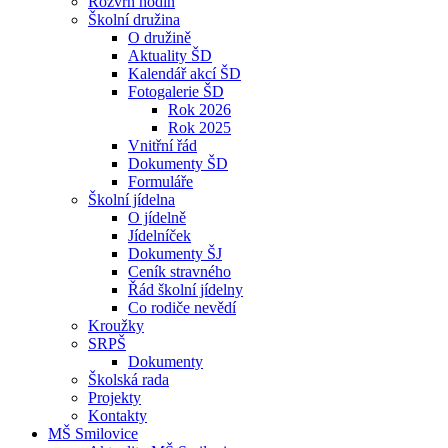
Rozvrh hodin
Školní družina
O družině
Aktuality ŠD
Kalendář akcí ŠD
Fotogalerie ŠD
Rok 2026
Rok 2025
Vnitřní řád
Dokumenty ŠD
Formuláře
Školní jídelna
O jídelně
Jídelníček
Dokumenty ŠJ
Ceník stravného
Řád školní jídelny
Co rodiče nevědí
Kroužky
SRPŠ
Dokumenty
Školská rada
Projekty
Kontakty
MŠ Smilovice