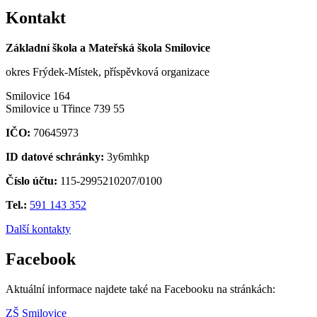
Kontakt
Základní škola a Mateřská škola Smilovice
okres Frýdek-Místek, příspěvková organizace
Smilovice 164
Smilovice u Třince 739 55
IČO:
70645973
ID datové schránky:
3y6mhkp
Číslo účtu:
115-2995210207/0100
Tel.:
591 143 352
Další kontakty
Facebook
Aktuální informace najdete také na Facebooku na stránkách:
ZŠ Smilovice