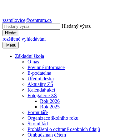
zssmilovice@centrum.cz
Hledaný výraz
Hledat
rozšířené vyhledávání
Menu
Základní škola
O nás
Povinné informace
E-podatelna
Úřední deska
Aktuality ZŠ
Kalendář akcí
Fotogalerie ZŠ
Rok 2026
Rok 2025
Formuláře
Organizace školního roku
Školní řád
Prohlášení o ochraně osobních údajů
Ombudsman dětem