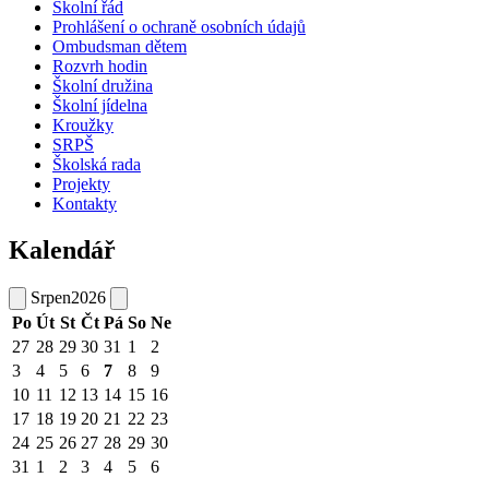
Školní řád
Prohlášení o ochraně osobních údajů
Ombudsman dětem
Rozvrh hodin
Školní družina
Školní jídelna
Kroužky
SRPŠ
Školská rada
Projekty
Kontakty
Kalendář
Srpen
2026
Po
Út
St
Čt
Pá
So
Ne
27
28
29
30
31
1
2
3
4
5
6
7
8
9
10
11
12
13
14
15
16
17
18
19
20
21
22
23
24
25
26
27
28
29
30
31
1
2
3
4
5
6