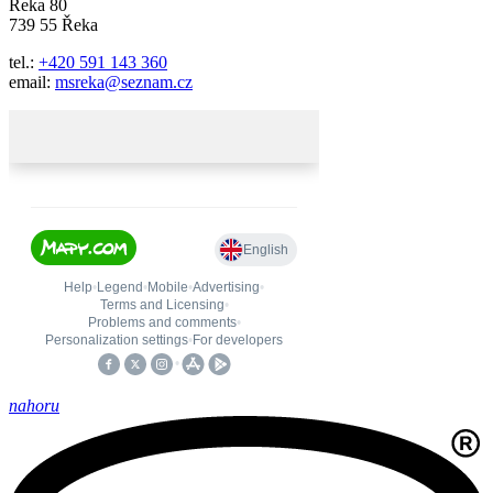
Řeka 80
739 55 Řeka
tel.:
+420 591 143 360
email:
msreka@seznam.cz
nahoru