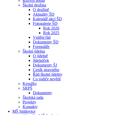
Rozvrh hodin
Školní družina
O družině
Aktuality ŠD
Kalendář akcí ŠD
Fotogalerie ŠD
Rok 2026
Rok 2025
Vnitřní řád
Dokumenty ŠD
Formuláře
Školní jídelna
O jídelně
Jídelníček
Dokumenty ŠJ
Ceník stravného
Řád školní jídelny
Co rodiče nevědí
Kroužky
SRPŠ
Dokumenty
Školská rada
Projekty
Kontakty
MŠ Smilovice