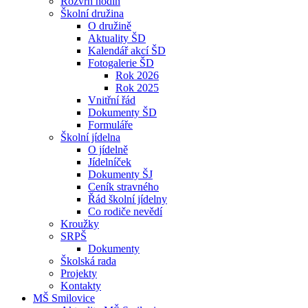
Rozvrh hodin
Školní družina
O družině
Aktuality ŠD
Kalendář akcí ŠD
Fotogalerie ŠD
Rok 2026
Rok 2025
Vnitřní řád
Dokumenty ŠD
Formuláře
Školní jídelna
O jídelně
Jídelníček
Dokumenty ŠJ
Ceník stravného
Řád školní jídelny
Co rodiče nevědí
Kroužky
SRPŠ
Dokumenty
Školská rada
Projekty
Kontakty
MŠ Smilovice