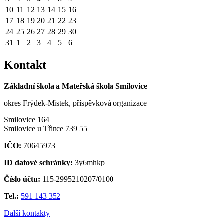
10
11
12
13
14
15
16
17
18
19
20
21
22
23
24
25
26
27
28
29
30
31
1
2
3
4
5
6
Kontakt
Základní škola a Mateřská škola Smilovice
okres Frýdek-Místek, příspěvková organizace
Smilovice 164
Smilovice u Třince 739 55
IČO:
70645973
ID datové schránky:
3y6mhkp
Číslo účtu:
115-2995210207/0100
Tel.:
591 143 352
Další kontakty