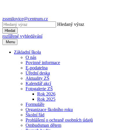
zssmilovice@centrum.cz
Hledaný výraz
Hledat
rozšířené vyhledávání
Menu
Základní škola
O nás
Povinné informace
E-podatelna
Úřední deska
Aktuality ZŠ
Kalendář akcí
Fotogalerie ZŠ
Rok 2026
Rok 2025
Formuláře
Organizace školního roku
Školní řád
Prohlášení o ochraně osobních údajů
Ombudsman dětem