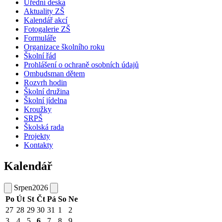
Úřední deska
Aktuality ZŠ
Kalendář akcí
Fotogalerie ZŠ
Formuláře
Organizace školního roku
Školní řád
Prohlášení o ochraně osobních údajů
Ombudsman dětem
Rozvrh hodin
Školní družina
Školní jídelna
Kroužky
SRPŠ
Školská rada
Projekty
Kontakty
Kalendář
Srpen
2026
Po
Út
St
Čt
Pá
So
Ne
27
28
29
30
31
1
2
3
4
5
6
7
8
9