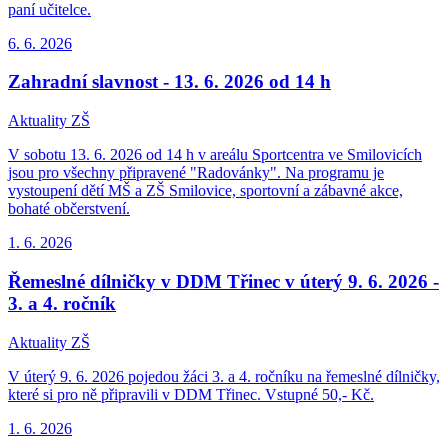
paní učitelce.
6. 6.
2026
Zahradní slavnost - 13. 6. 2026 od 14 h
Aktuality ZŠ
V sobotu 13. 6. 2026 od 14 h v areálu Sportcentra ve Smilovicích
jsou pro všechny připravené "Radovánky". Na programu je
vystoupení dětí MŠ a ZŠ Smilovice, sportovní a zábavné akce,
bohaté občerstvení.
1. 6.
2026
Řemeslné dílničky v DDM Třinec v úterý 9. 6. 2026 -
3. a 4. ročník
Aktuality ZŠ
V úterý 9. 6. 2026 pojedou žáci 3. a 4. ročníku na řemeslné dílničky,
které si pro ně připravili v DDM Třinec. Vstupné 50,- Kč.
1. 6.
2026