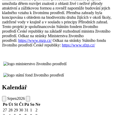
umožnila dětem rozvíjet znalosti z oblasti živé i neživé přírody
atraktivní a zážitkovou formou a rovněž napomůže budování jejich
kladného vztahu k životnímu prostředí. Přeměna zahrady byla
koncipována s ohledem na biodiverzitu druhu žijících v okolí školy,
zadržené vody v krajině a v souladu s principy Přírodních zahrad.
Tento projekt je spolufinancován Státním fondem životního
prostředí České republiky na základě rozhodnutí ministra životního
prostředí. Odkaz na stránky Ministerstva životního
prostředí:
https://www.mzp.cz/
Odkaz na stránky Státního fondu
životního prostředí České republiky:
https://www.sfzp.cz/
Kalendář
Srpen
2026
Po
Út
St
Čt
Pá
So
Ne
27
28
29
30
31
1
2