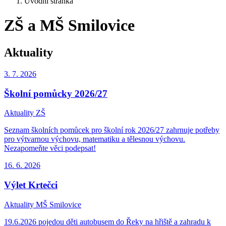
Úvodní stránka
ZŠ a MŠ Smilovice
Aktuality
3. 7.
2026
Školní pomůcky 2026/27
Aktuality ZŠ
Seznam školních pomůcek pro školní rok 2026/27 zahrnuje potřeby
pro výtvarnou výchovu, matematiku a tělesnou výchovu.
Nezapomeňte věci podepsat!
16. 6.
2026
Výlet Krtečci
Aktuality MŠ Smilovice
19.6.2026 pojedou děti autobusem do Řeky na hřiště a zahradu k