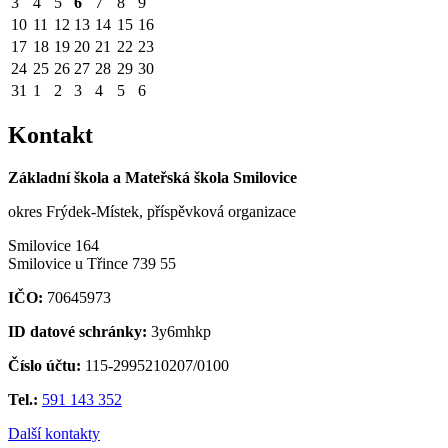
3
4
5
6
7
8
9
10
11
12
13
14
15
16
17
18
19
20
21
22
23
24
25
26
27
28
29
30
31
1
2
3
4
5
6
Kontakt
Základní škola a Mateřská škola Smilovice
okres Frýdek-Místek, příspěvková organizace
Smilovice 164
Smilovice u Třince 739 55
IČO:
70645973
ID datové schránky:
3y6mhkp
Číslo účtu:
115-2995210207/0100
Tel.:
591 143 352
Další kontakty