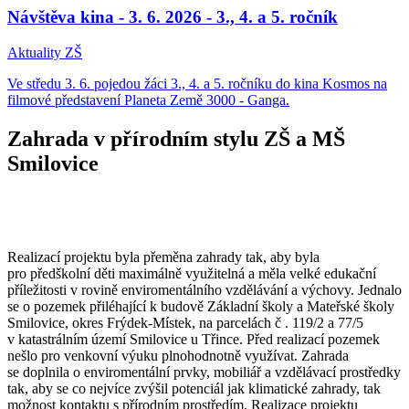
Návštěva kina - 3. 6. 2026 - 3., 4. a 5. ročník
Aktuality ZŠ
Ve středu 3. 6. pojedou žáci 3., 4. a 5. ročníku do kina Kosmos na
filmové představení Planeta Země 3000 - Ganga.
Zahrada v přírodním stylu ZŠ a MŠ
Smilovice
Realizací projektu byla přeměna zahrady tak, aby byla
pro předškolní děti maximálně využitelná a měla velké edukační
příležitosti v rovině enviromentálního vzdělávání a výchovy. Jednalo
se o pozemek přiléhající k budově Základní školy a Mateřské školy
Smilovice, okres Frýdek-Místek, na parcelách č . 119/2 a 77/5
v katastrálním území Smilovice u Třince. Před realizací pozemek
nešlo pro venkovní výuku plnohodnotně využívat. Zahrada
se doplnila o enviromentální prvky, mobiliář a vzdělávací prostředky
tak, aby se co nejvíce zvýšil potenciál jak klimatické zahrady, tak
možnost kontaktu s přírodním prostředím. Realizace projektu