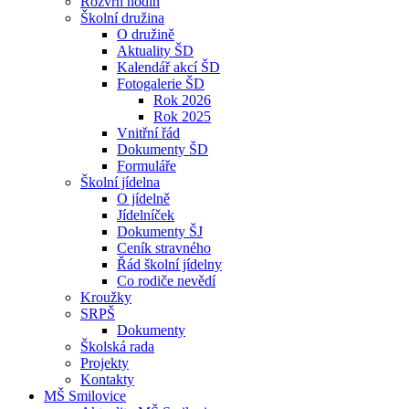
Rozvrh hodin
Školní družina
O družině
Aktuality ŠD
Kalendář akcí ŠD
Fotogalerie ŠD
Rok 2026
Rok 2025
Vnitřní řád
Dokumenty ŠD
Formuláře
Školní jídelna
O jídelně
Jídelníček
Dokumenty ŠJ
Ceník stravného
Řád školní jídelny
Co rodiče nevědí
Kroužky
SRPŠ
Dokumenty
Školská rada
Projekty
Kontakty
MŠ Smilovice