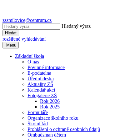
zssmilovice@centrum.cz
Hledaný výraz
Hledat
rozšířené vyhledávání
Menu
Základní škola
O nás
Povinné informace
E-podatelna
Úřední deska
Aktuality ZŠ
Kalendář akcí
Fotogalerie ZŠ
Rok 2026
Rok 2025
Formuláře
Organizace školního roku
Školní řád
Prohlášení o ochraně osobních údajů
Ombudsman dětem