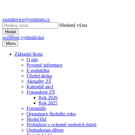
zssmilovice@centrum.cz
Hledaný výraz
Hledat
rozšířené vyhledávání
Menu
Základní škola
O nás
Povinné informace
E-podatelna
Úřední deska
Aktuality ZŠ
Kalendář akcí
Fotogalerie ZŠ
Rok 2026
Rok 2025
Formuláře
Organizace školního roku
Školní řád
Prohlášení o ochraně osobních údajů
Ombudsman dětem