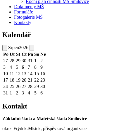
Roční plán činností MŠ Smilovice
Dokumenty MŠ
Formuláře
Fotogalerie MŠ
Kontakty
Kalendář
Srpen
2026
Po
Út
St
Čt
Pá
So
Ne
27
28
29
30
31
1
2
3
4
5
6
7
8
9
10
11
12
13
14
15
16
17
18
19
20
21
22
23
24
25
26
27
28
29
30
31
1
2
3
4
5
6
Kontakt
Základní škola a Mateřská škola Smilovice
okres Frýdek-Místek, příspěvková organizace