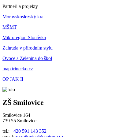
Partneři a projekty
Moravskoslezský kraj
MŠMT
Mikroregion Stonávka
Zahrada v přírodním stylu
Ovoce a Zelenina do škol
map.trinecko.cz
OP JAK II
ZŠ Smilovice
Smilovice 164
739 55 Smilovice
tel.:
+420 591 143 352
email:
zssmilovice@centrum.cz