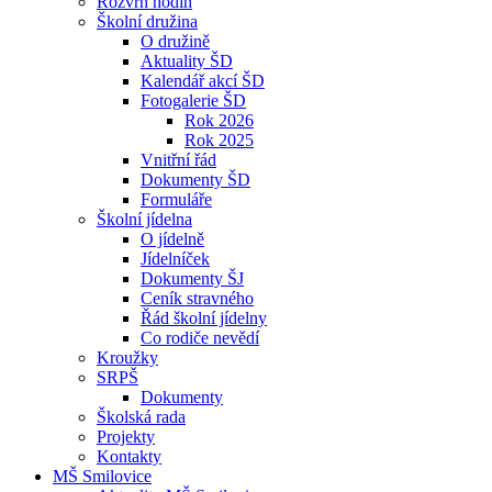
Rozvrh hodin
Školní družina
O družině
Aktuality ŠD
Kalendář akcí ŠD
Fotogalerie ŠD
Rok 2026
Rok 2025
Vnitřní řád
Dokumenty ŠD
Formuláře
Školní jídelna
O jídelně
Jídelníček
Dokumenty ŠJ
Ceník stravného
Řád školní jídelny
Co rodiče nevědí
Kroužky
SRPŠ
Dokumenty
Školská rada
Projekty
Kontakty
MŠ Smilovice