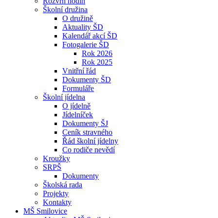
Rozvrh hodin
Školní družina
O družině
Aktuality ŠD
Kalendář akcí ŠD
Fotogalerie ŠD
Rok 2026
Rok 2025
Vnitřní řád
Dokumenty ŠD
Formuláře
Školní jídelna
O jídelně
Jídelníček
Dokumenty ŠJ
Ceník stravného
Řád školní jídelny
Co rodiče nevědí
Kroužky
SRPŠ
Dokumenty
Školská rada
Projekty
Kontakty
MŠ Smilovice