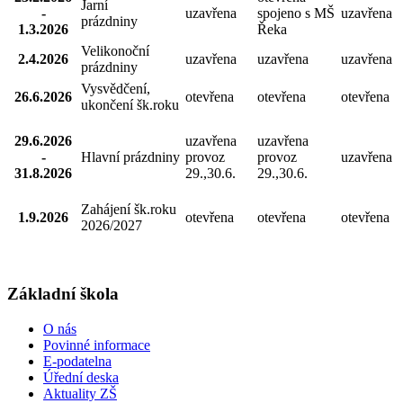
Jarní
-
uzavřena
spojeno s MŠ
uzavřena
prázdniny
1.3.2026
Řeka
Velikonoční
2.4.2026
uzavřena
uzavřena
uzavřena
prázdniny
Vysvědčení,
26.6.2026
otevřena
otevřena
otevřena
ukončení šk.roku
29.6.2026
uzavřena
uzavřena
-
Hlavní prázdniny
provoz
provoz
uzavřena
31.8.2026
29.,30.6.
29.,30.6.
Zahájení šk.roku
1.9.2026
otevřena
otevřena
otevřena
2026/2027
Základní škola
O nás
Povinné informace
E-podatelna
Úřední deska
Aktuality ZŠ