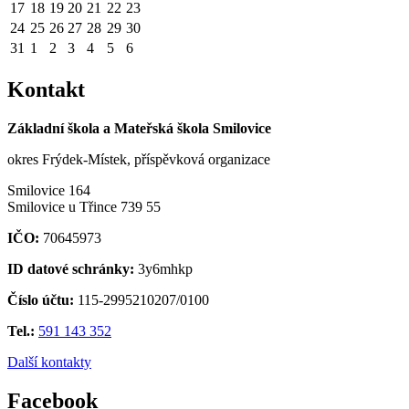
17
18
19
20
21
22
23
24
25
26
27
28
29
30
31
1
2
3
4
5
6
Kontakt
Základní škola a Mateřská škola Smilovice
okres Frýdek-Místek, příspěvková organizace
Smilovice 164
Smilovice u Třince 739 55
IČO:
70645973
ID datové schránky:
3y6mhkp
Číslo účtu:
115-2995210207/0100
Tel.:
591 143 352
Další kontakty
Facebook