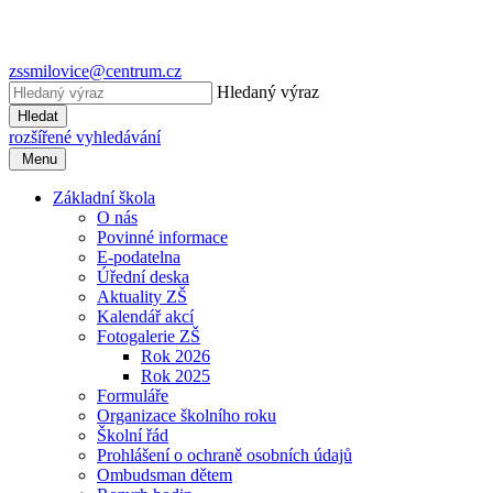
zssmilovice@centrum.cz
Hledaný výraz
Hledat
rozšířené vyhledávání
Menu
Základní škola
O nás
Povinné informace
E-podatelna
Úřední deska
Aktuality ZŠ
Kalendář akcí
Fotogalerie ZŠ
Rok 2026
Rok 2025
Formuláře
Organizace školního roku
Školní řád
Prohlášení o ochraně osobních údajů
Ombudsman dětem