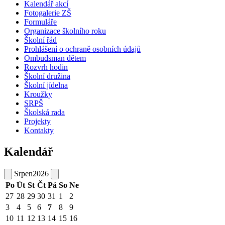
Kalendář akcí
Fotogalerie ZŠ
Formuláře
Organizace školního roku
Školní řád
Prohlášení o ochraně osobních údajů
Ombudsman dětem
Rozvrh hodin
Školní družina
Školní jídelna
Kroužky
SRPŠ
Školská rada
Projekty
Kontakty
Kalendář
Srpen
2026
Po
Út
St
Čt
Pá
So
Ne
27
28
29
30
31
1
2
3
4
5
6
7
8
9
10
11
12
13
14
15
16