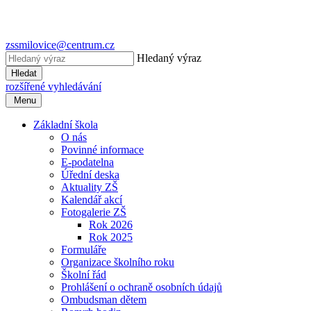
zssmilovice@centrum.cz
Hledaný výraz
Hledat
rozšířené vyhledávání
Menu
Základní škola
O nás
Povinné informace
E-podatelna
Úřední deska
Aktuality ZŠ
Kalendář akcí
Fotogalerie ZŠ
Rok 2026
Rok 2025
Formuláře
Organizace školního roku
Školní řád
Prohlášení o ochraně osobních údajů
Ombudsman dětem