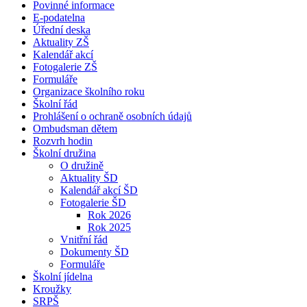
Povinné informace
E-podatelna
Úřední deska
Aktuality ZŠ
Kalendář akcí
Fotogalerie ZŠ
Formuláře
Organizace školního roku
Školní řád
Prohlášení o ochraně osobních údajů
Ombudsman dětem
Rozvrh hodin
Školní družina
O družině
Aktuality ŠD
Kalendář akcí ŠD
Fotogalerie ŠD
Rok 2026
Rok 2025
Vnitřní řád
Dokumenty ŠD
Formuláře
Školní jídelna
Kroužky
SRPŠ