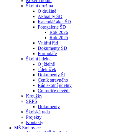
Rozvrh hodin
Školní družina
O družině
Aktuality ŠD
Kalendář akcí ŠD
Fotogalerie ŠD
Rok 2026
Rok 2025
Vnitřní řád
Dokumenty ŠD
Formuláře
Školní jídelna
O jídelně
Jídelníček
Dokumenty ŠJ
Ceník stravného
Řád školní jídelny
Co rodiče nevědí
Kroužky
SRPŠ
Dokumenty
Školská rada
Projekty
Kontakty
MŠ Smilovice