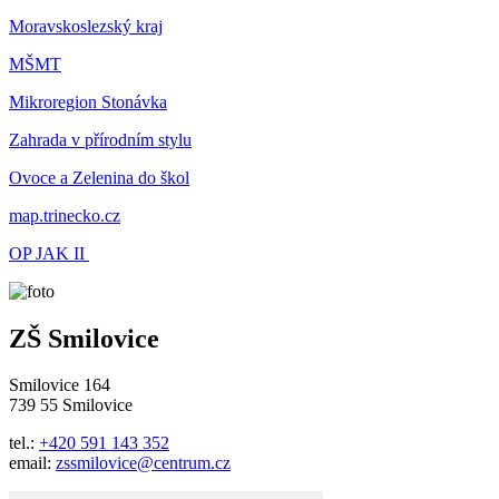
Moravskoslezský kraj
MŠMT
Mikroregion Stonávka
Zahrada v přírodním stylu
Ovoce a Zelenina do škol
map.trinecko.cz
OP JAK II
ZŠ Smilovice
Smilovice 164
739 55 Smilovice
tel.:
+420 591 143 352
email:
zssmilovice@centrum.cz