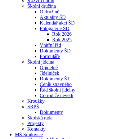
Rozvrh hodin
Školní družina
O družině
Aktuality ŠD
Kalendář akcí ŠD
Fotogalerie ŠD
Rok 2026
Rok 2025
Vnitřní řád
Dokumenty ŠD
Formuláře
Školní jídelna
O jídelně
Jídelníček
Dokumenty ŠJ
Ceník stravného
Řád školní jídelny
Co rodiče nevědí
Kroužky
SRPŠ
Dokumenty
Školská rada
Projekty
Kontakty
MŠ Smilovice