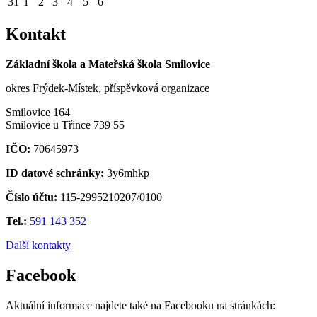
31
1
2
3
4
5
6
Kontakt
Základní škola a Mateřská škola Smilovice
okres Frýdek-Místek, příspěvková organizace
Smilovice 164
Smilovice u Třince 739 55
IČO:
70645973
ID datové schránky:
3y6mhkp
Číslo účtu:
115-2995210207/0100
Tel.:
591 143 352
Další kontakty
Facebook
Aktuální informace najdete také na Facebooku na stránkách: