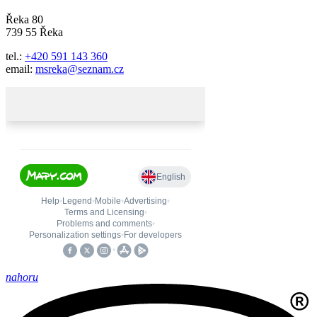
Řeka 80
739 55 Řeka
tel.:
+420 591 143 360
email:
msreka@seznam.cz
nahoru