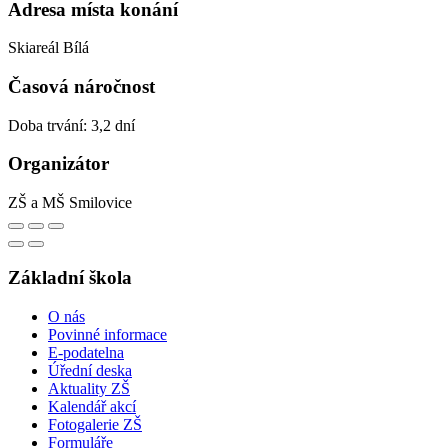
Adresa místa konání
Skiareál Bílá
Časová náročnost
Doba trvání: 3,2 dní
Organizátor
ZŠ a MŠ Smilovice
Základní škola
O nás
Povinné informace
E-podatelna
Úřední deska
Aktuality ZŠ
Kalendář akcí
Fotogalerie ZŠ
Formuláře