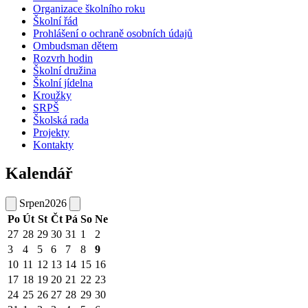
Organizace školního roku
Školní řád
Prohlášení o ochraně osobních údajů
Ombudsman dětem
Rozvrh hodin
Školní družina
Školní jídelna
Kroužky
SRPŠ
Školská rada
Projekty
Kontakty
Kalendář
Srpen
2026
Po
Út
St
Čt
Pá
So
Ne
27
28
29
30
31
1
2
3
4
5
6
7
8
9
10
11
12
13
14
15
16
17
18
19
20
21
22
23
24
25
26
27
28
29
30