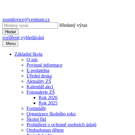
zssmilovice@centrum.cz
Hledaný výraz
Hledat
rozšířené vyhledávání
Menu
Základní škola
O nás
Povinné informace
E-podatelna
Úřední deska
Aktuality ZŠ
Kalendář akcí
Fotogalerie ZŠ
Rok 2026
Rok 2025
Formuláře
Organizace školního roku
Školní řád
Prohlášení o ochraně osobních údajů
Ombudsman dětem