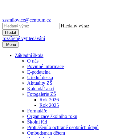
zssmilovice@centrum.cz
Hledaný výraz
Hledat
rozšířené vyhledávání
Menu
Základní škola
O nás
Povinné informace
E-podatelna
Úřední deska
Aktuality ZŠ
Kalendář akcí
Fotogalerie ZŠ
Rok 2026
Rok 2025
Formuláře
Organizace školního roku
Školní řád
Prohlášení o ochraně osobních údajů
Ombudsman dětem