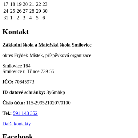
17
18
19
20
21
22
23
24
25
26
27
28
29
30
31
1
2
3
4
5
6
Kontakt
Základní škola a Mateřská škola Smilovice
okres Frýdek-Místek, příspěvková organizace
Smilovice 164
Smilovice u Třince 739 55
IČO:
70645973
ID datové schránky:
3y6mhkp
Číslo účtu:
115-2995210207/0100
Tel.:
591 143 352
Další kontakty
Facebook