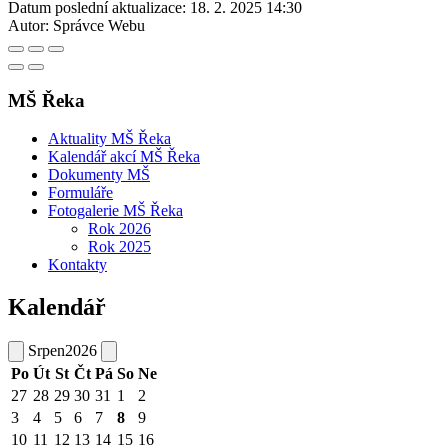
Datum poslední aktualizace:
18. 2. 2025 14:30
Autor:
Správce Webu
MŠ Řeka
Aktuality MŠ Řeka
Kalendář akcí MŠ Řeka
Dokumenty MŠ
Formuláře
Fotogalerie MŠ Řeka
Rok 2026
Rok 2025
Kontakty
Kalendář
Srpen
2026
Po
Út
St
Čt
Pá
So
Ne
27
28
29
30
31
1
2
3
4
5
6
7
8
9
10
11
12
13
14
15
16