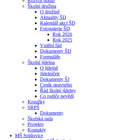
Rozvrh hodin
Školní družina
O družině
Aktuality ŠD
Kalendář akcí ŠD
Fotogalerie ŠD
Rok 2026
Rok 2025
Vnitřní řád
Dokumenty ŠD
Formuláře
Školní jídelna
O jídelně
Jídelníček
Dokumenty ŠJ
Ceník stravného
Řád školní jídelny
Co rodiče nevědí
Kroužky
SRPŠ
Dokumenty
Školská rada
Projekty
Kontakty
MŠ Smilovice