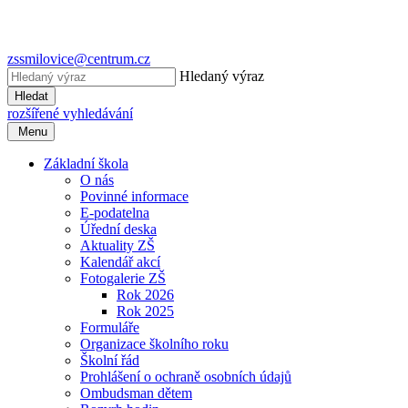
zssmilovice@centrum.cz
Hledaný výraz
Hledat
rozšířené vyhledávání
Menu
Základní škola
O nás
Povinné informace
E-podatelna
Úřední deska
Aktuality ZŠ
Kalendář akcí
Fotogalerie ZŠ
Rok 2026
Rok 2025
Formuláře
Organizace školního roku
Školní řád
Prohlášení o ochraně osobních údajů
Ombudsman dětem