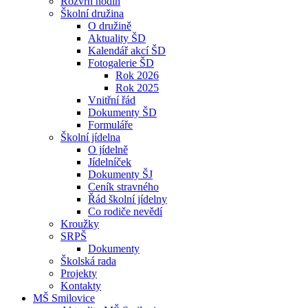
Rozvrh hodin
Školní družina
O družině
Aktuality ŠD
Kalendář akcí ŠD
Fotogalerie ŠD
Rok 2026
Rok 2025
Vnitřní řád
Dokumenty ŠD
Formuláře
Školní jídelna
O jídelně
Jídelníček
Dokumenty ŠJ
Ceník stravného
Řád školní jídelny
Co rodiče nevědí
Kroužky
SRPŠ
Dokumenty
Školská rada
Projekty
Kontakty
MŠ Smilovice