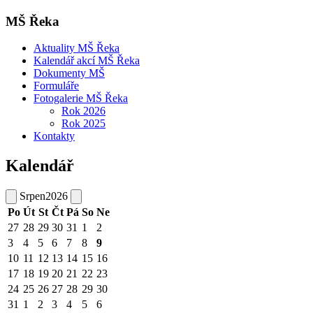
MŠ Řeka
Aktuality MŠ Řeka
Kalendář akcí MŠ Řeka
Dokumenty MŠ
Formuláře
Fotogalerie MŠ Řeka
Rok 2026
Rok 2025
Kontakty
Kalendář
Srpen
2026
Po
Út
St
Čt
Pá
So
Ne
27
28
29
30
31
1
2
3
4
5
6
7
8
9
10
11
12
13
14
15
16
17
18
19
20
21
22
23
24
25
26
27
28
29
30
31
1
2
3
4
5
6