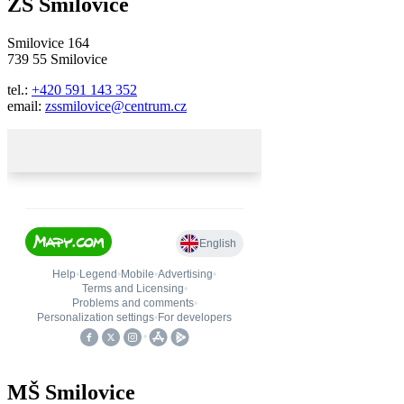
ZŠ Smilovice
Smilovice 164
739 55 Smilovice
tel.:
+420 591 143 352
email:
zssmilovice@centrum.cz
MŠ Smilovice