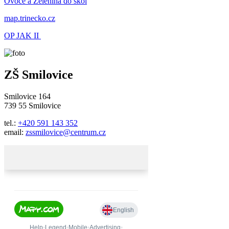
Ovoce a Zelenina do škol
map.trinecko.cz
OP JAK II
ZŠ Smilovice
Smilovice 164
739 55 Smilovice
tel.:
+420 591 143 352
email:
zssmilovice@centrum.cz