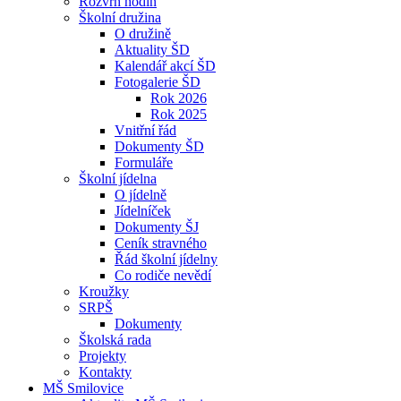
Rozvrh hodin
Školní družina
O družině
Aktuality ŠD
Kalendář akcí ŠD
Fotogalerie ŠD
Rok 2026
Rok 2025
Vnitřní řád
Dokumenty ŠD
Formuláře
Školní jídelna
O jídelně
Jídelníček
Dokumenty ŠJ
Ceník stravného
Řád školní jídelny
Co rodiče nevědí
Kroužky
SRPŠ
Dokumenty
Školská rada
Projekty
Kontakty
MŠ Smilovice