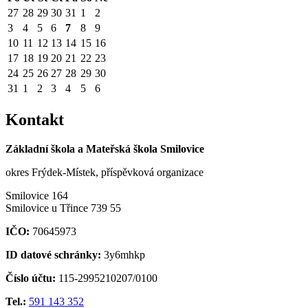
27
28
29
30
31
1
2
3
4
5
6
7
8
9
10
11
12
13
14
15
16
17
18
19
20
21
22
23
24
25
26
27
28
29
30
31
1
2
3
4
5
6
Kontakt
Základní škola a Mateřská škola Smilovice
okres Frýdek-Místek, příspěvková organizace
Smilovice 164
Smilovice u Třince 739 55
IČO:
70645973
ID datové schránky:
3y6mhkp
Číslo účtu:
115-2995210207/0100
Tel.:
591 143 352