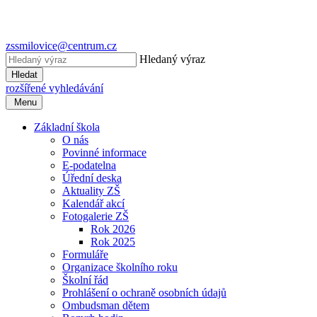
zssmilovice@centrum.cz
Hledaný výraz
Hledat
rozšířené vyhledávání
Menu
Základní škola
O nás
Povinné informace
E-podatelna
Úřední deska
Aktuality ZŠ
Kalendář akcí
Fotogalerie ZŠ
Rok 2026
Rok 2025
Formuláře
Organizace školního roku
Školní řád
Prohlášení o ochraně osobních údajů
Ombudsman dětem