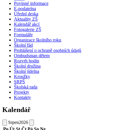
Povinné informace
E-podatelna
Úřední deska
Aktuality ZŠ
Kalendář akcí
Fotogalerie ZŠ
Formuláře
Organizace školního roku
Školní řád
Prohlášení o ochraně osobních údajů
Ombudsman dětem
Rozvrh hodin
Školní družina
Školní jídelna
Kroužky
SRPŠ
Školská rada
Projekty
Kontakty
Kalendář
Srpen
2026
Po
Út
St
Čt
Pá
So
Ne