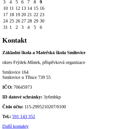
3
4
5
6
7
8
9
10
11
12
13
14
15
16
17
18
19
20
21
22
23
24
25
26
27
28
29
30
31
1
2
3
4
5
6
Kontakt
Základní škola a Mateřská škola Smilovice
okres Frýdek-Místek, příspěvková organizace
Smilovice 164
Smilovice u Třince 739 55
IČO:
70645973
ID datové schránky:
3y6mhkp
Číslo účtu:
115-2995210207/0100
Tel.:
591 143 352
Další kontakty