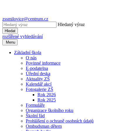
zssmilovice@centrum.cz
Hledaný výraz
Hledat
rozšířené vyhledávání
Menu
Základní škola
O nás
Povinné informace
E-podatelna
Úřední deska
Aktuality ZŠ
Kalendář akcí
Fotogalerie ZŠ
Rok 2026
Rok 2025
Formuláře
Organizace školního roku
Školní řád
Prohlášení o ochraně osobních údajů
Ombudsman dětem