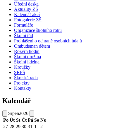
Úřední deska
Aktuality ZŠ
Kalendář akcí
Fotogalerie ZŠ
Formuláře
Organizace školního roku
Školní řád
Prohlášení o ochraně osobních údajů
Ombudsman dětem
Rozvrh hodin
Školní družina
Školní jídelna
Kroužky
SRPŠ
Školská rada
Projekty
Kontakty
Kalendář
Srpen
2026
Po
Út
St
Čt
Pá
So
Ne
27
28
29
30
31
1
2