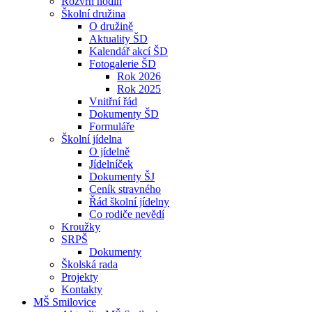
Rozvrh hodin
Školní družina
O družině
Aktuality ŠD
Kalendář akcí ŠD
Fotogalerie ŠD
Rok 2026
Rok 2025
Vnitřní řád
Dokumenty ŠD
Formuláře
Školní jídelna
O jídelně
Jídelníček
Dokumenty ŠJ
Ceník stravného
Řád školní jídelny
Co rodiče nevědí
Kroužky
SRPŠ
Dokumenty
Školská rada
Projekty
Kontakty
MŠ Smilovice