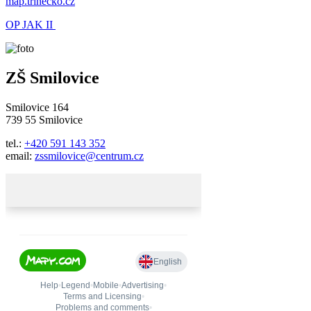
map.trinecko.cz
OP JAK II
ZŠ Smilovice
Smilovice 164
739 55 Smilovice
tel.:
+420 591 143 352
email:
zssmilovice@centrum.cz