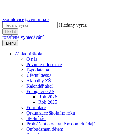
zssmilovice@centrum.cz
Hledaný výraz
Hledat
rozšířené vyhledávání
Menu
Základní škola
O nás
Povinné informace
E-podatelna
Úřední deska
Aktuality ZŠ
Kalendář akcí
Fotogalerie ZŠ
Rok 2026
Rok 2025
Formuláře
Organizace školního roku
Školní řád
Prohlášení o ochraně osobních údajů
Ombudsman dětem