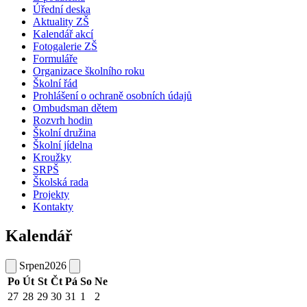
Úřední deska
Aktuality ZŠ
Kalendář akcí
Fotogalerie ZŠ
Formuláře
Organizace školního roku
Školní řád
Prohlášení o ochraně osobních údajů
Ombudsman dětem
Rozvrh hodin
Školní družina
Školní jídelna
Kroužky
SRPŠ
Školská rada
Projekty
Kontakty
Kalendář
Srpen
2026
Po
Út
St
Čt
Pá
So
Ne
27
28
29
30
31
1
2