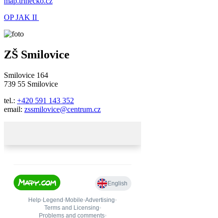
map.trinecko.cz
OP JAK II
ZŠ Smilovice
Smilovice 164
739 55 Smilovice
tel.:
+420 591 143 352
email:
zssmilovice@centrum.cz