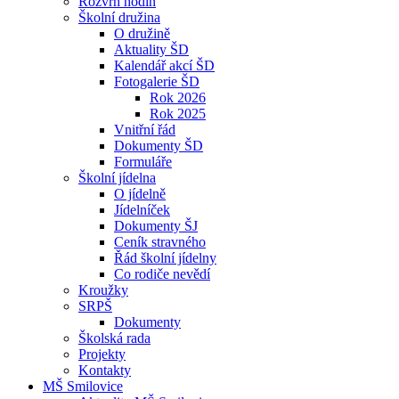
Rozvrh hodin
Školní družina
O družině
Aktuality ŠD
Kalendář akcí ŠD
Fotogalerie ŠD
Rok 2026
Rok 2025
Vnitřní řád
Dokumenty ŠD
Formuláře
Školní jídelna
O jídelně
Jídelníček
Dokumenty ŠJ
Ceník stravného
Řád školní jídelny
Co rodiče nevědí
Kroužky
SRPŠ
Dokumenty
Školská rada
Projekty
Kontakty
MŠ Smilovice