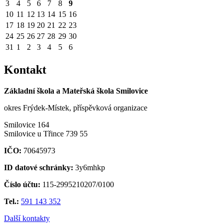
3
4
5
6
7
8
9
10
11
12
13
14
15
16
17
18
19
20
21
22
23
24
25
26
27
28
29
30
31
1
2
3
4
5
6
Kontakt
Základní škola a Mateřská škola Smilovice
okres Frýdek-Místek, příspěvková organizace
Smilovice 164
Smilovice u Třince 739 55
IČO:
70645973
ID datové schránky:
3y6mhkp
Číslo účtu:
115-2995210207/0100
Tel.:
591 143 352
Další kontakty