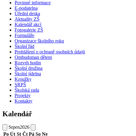
Povinné informace
E-podatelna
Úřední deska
Aktuality ZŠ
Kalendář akcí
Fotogalerie ZŠ
Formuláře
Organizace školního roku
Školní řád
Prohlášení o ochraně osobních údajů
Ombudsman dětem
Rozvrh hodin
Školní družina
Školní jídelna
Kroužky
SRPŠ
Školská rada
Projekty
Kontakty
Kalendář
Srpen
2026
Po
Út
St
Čt
Pá
So
Ne