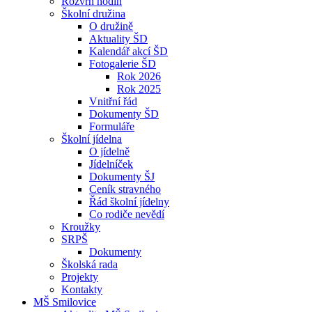
Rozvrh hodin
Školní družina
O družině
Aktuality ŠD
Kalendář akcí ŠD
Fotogalerie ŠD
Rok 2026
Rok 2025
Vnitřní řád
Dokumenty ŠD
Formuláře
Školní jídelna
O jídelně
Jídelníček
Dokumenty ŠJ
Ceník stravného
Řád školní jídelny
Co rodiče nevědí
Kroužky
SRPŠ
Dokumenty
Školská rada
Projekty
Kontakty
MŠ Smilovice