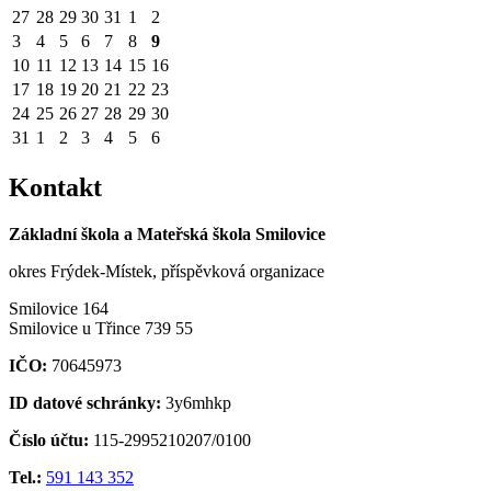
27
28
29
30
31
1
2
3
4
5
6
7
8
9
10
11
12
13
14
15
16
17
18
19
20
21
22
23
24
25
26
27
28
29
30
31
1
2
3
4
5
6
Kontakt
Základní škola a Mateřská škola Smilovice
okres Frýdek-Místek, příspěvková organizace
Smilovice 164
Smilovice u Třince 739 55
IČO:
70645973
ID datové schránky:
3y6mhkp
Číslo účtu:
115-2995210207/0100
Tel.:
591 143 352