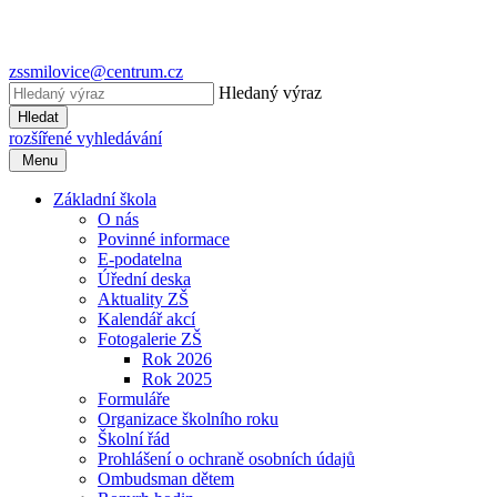
zssmilovice@centrum.cz
Hledaný výraz
Hledat
rozšířené vyhledávání
Menu
Základní škola
O nás
Povinné informace
E-podatelna
Úřední deska
Aktuality ZŠ
Kalendář akcí
Fotogalerie ZŠ
Rok 2026
Rok 2025
Formuláře
Organizace školního roku
Školní řád
Prohlášení o ochraně osobních údajů
Ombudsman dětem